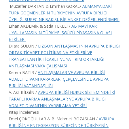
Muzaffer DARTAN & Emirhan GÖRAL/
ALMANYA’DAKİ
TÜRK GÖÇMENLERİN TÜRKİYE’NİN AVRUPA BİRLİĞİ
ÜYELİĞİ SÜRECİNE BAKIŞI: BİR ANKET DEĞERLENDİRMESİ
Erhan AKDEMİR & Seda TEKELİ /
AB MAVİ KART
UYGULAMASININ TÜRKİYE İŞGÜCÜ PİYASASINA OLASI
ETKİLERİ
Dilara SÜLÜN /
LİZBON ANTLAŞMASI’NIN AVRUPA BİRLİĞİ
ORTAK TİCARET POLİTİKASINA ETKİLERİ VE
TRANSATLANTİK TİCARET VE YATIRIM ORTAKLIĞI
ANTLAŞMASI VAKA ÇALIŞMASI
Kerem BATIR /
ANTLAŞMALAR VE AVRUPA BİRLİĞİ
ADALET DİVANI KARARLARI ÇERÇEVESİNDE AVRUPA
BİRLİĞİ VATANDAŞLIĞI
A. Aslı BİLGİN /
AVRUPA BİRLİĞİ HUKUK SİSTEMİNDE İKİ
TARAFLI KARMA ANLAŞMALAR VE AVRUPA BİRLİĞİ
ADALET DİVANI'NIN YARGILAMA YETKİSİ
Kitap İncelemesi
Emel ÇOKOĞULLAR & B. Mehmet BOZASLAN /
AVRUPA
BİRLİĞİ’NE ENTEGRASYON SÜRECİNDE TÜRKİYE’NİN