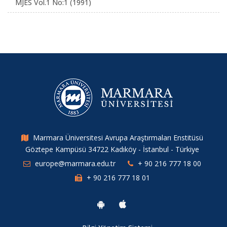
MJES Vol.1 No:1 (1991)
Marmara Üniversitesi Avrupa Araştırmaları Enstitüsü
Göztepe Kampüsü 34722 Kadıköy - İstanbul - Türkiye
europe@marmara.edu.tr
+ 90 216 777 18 00
+ 90 216 777 18 01