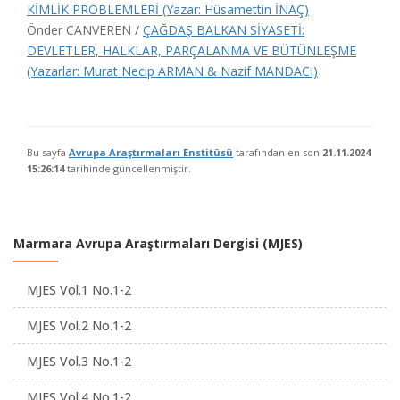
KİMLİK PROBLEMLERİ (Yazar: Hüsamettin İNAÇ)
Önder CANVEREN /
ÇAĞDAŞ BALKAN SİYASETİ:
DEVLETLER, HALKLAR, PARÇALANMA VE BÜTÜNLEŞME
(Yazarlar: Murat Necip ARMAN & Nazif MANDACI)
Bu sayfa
Avrupa Araştırmaları Enstitüsü
tarafından en son
21.11.2024
15:26:14
tarihinde güncellenmiştir.
Marmara Avrupa Araştırmaları Dergisi (MJES)
MJES Vol.1 No.1-2
MJES Vol.2 No.1-2
MJES Vol.3 No.1-2
MJES Vol.4 No.1-2