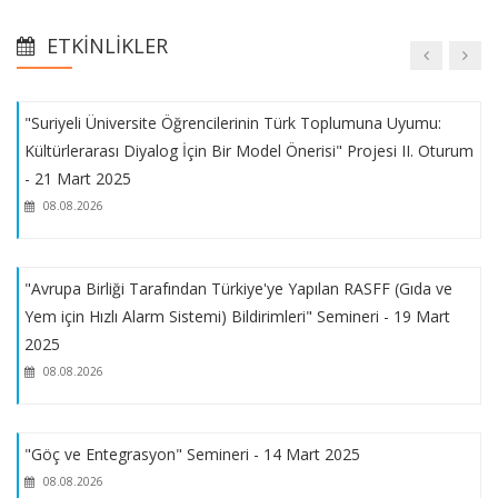
Seminerler Dizisi” nin ikinci oturumu gerçekleştirildi.
Kültür ve Medeniyet Vakfı Bursu
08.08.2026
ETKINLIKLER
AB Bursları Bilgilendirme Toplantısı
"Suriyeli Üniversite Öğrencilerinin Türk Toplumuna Uyumu:
Kültürlerarası Diyalog İçin Bir Model Önerisi" Projesi II. Oturum
2025 YILI KENTBİLİM LİSANSÜSTÜ ARAŞTIRMA DESTEK
- 21 Mart 2025
PROGRAMI
08.08.2026
2026 - 2027 Jean Monnet Burs Programı Başvuruları
"Avrupa Birliği Tarafından Türkiye'ye Yapılan RASFF (Gıda ve
Yem için Hızlı Alarm Sistemi) Bildirimleri" Semineri - 19 Mart
YEŞİLAY LİSANSÜSTÜ TEZ ARAŞTIRMA BURSU DESTEK
2025
PROGRAMI
08.08.2026
İSTANBUL TİCARET ODASI KARŞILIKSIZ ÖĞRENİM BURSU
"Göç ve Entegrasyon" Semineri - 14 Mart 2025
08.08.2026
MARMARA ÜNİVERSİTESİ YEMEK BURSU