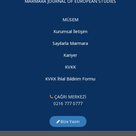
MARMARA JOURNAL OF EUROPEAN STUDIES
2022 MAH kapsamında Alman Akademik Değişim Servisi
MÜSEM
(DAAD) Burs Tanıtım Toplantısı gerçekleştirilmiştir.
Kurumsal İletişim
08.08.2026
Sayılarla Marmara
2022 MAH kapsamında "Avrupa ve Türkiye’de Sağlıklı Yaşamı
Kariyer
Keşfetmek: Anti-Enflamatuar Beslenme" başlıklı bir panel
KVKK
gerçekleştirildi.
08.08.2026
KVKK İhlal Bildirim Formu
ÇAĞRI MERKEZİ
2022 Marmara Avrupa Haftası Etkinlikleri kapsamında "Avrupa
0216 777 0777
Birliği ve AB-Türkiye İlişkileri" başlıklı bir Sertifika Programı
düzenlendi.
Bize Yazın
08.08.2026