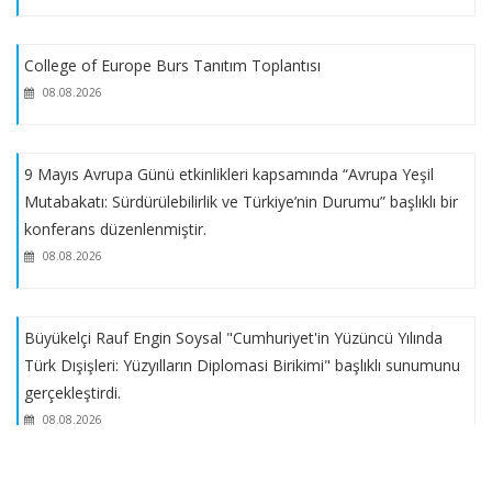
2025-2026 EĞİTİM ÖĞRETİM GÜZ YARIYILINDA KESİN KAYIT
College of Europe Burs Tanıtım Toplantısı
HAKKI KAZANAN YEDEK ADAY LİSTESİ
08.08.2026
2025 – 2026 EĞİTİM – ÖĞRETİM YILI GÜZ YARIYILI
9 Mayıs Avrupa Günü etkinlikleri kapsamında “Avrupa Yeşil
LİSANSÜSTÜ BOŞ KONTENJAN BİLGİLERİ
Mutabakatı: Sürdürülebilirlik ve Türkiye’nin Durumu” başlıklı bir
konferans düzenlenmiştir.
2025 - 2026 Güz Yarıyılı Yüksek Lisans ve Doktora Başvuruları
08.08.2026
Başladı.
Türkiye Yeşilay Cemiyeti Lisansüstü Tez Araştırma Bursu
Büyükelçi Rauf Engin Soysal "Cumhuriyet'in Yüzüncü Yılında
Destek Programı
Türk Dışişleri: Yüzyılların Diplomasi Birikimi" başlıklı sunumunu
gerçekleştirdi.
ÖĞRENCİ TALEP MODÜLÜ ERİŞİME AÇILDI
08.08.2026
2024- 2025 EĞİTİM - ÖĞRETİM BAHAR YARIYILI DERS