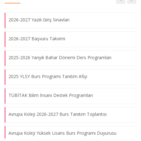
KAYITLARI BAŞLADI
Büyükelçi Engin Soysal ile düzenlenen seminerler dizisinde
'Arabuluculuk' başlığı tamamlandı.
2026-2027 Yazılı Giriş Sınavları
08.08.2026
2026-2027 Başvuru Takvimi
Büyükelçi Engin Soysal ile "Diplomasi, Müzakere ve
2025-2026 Yarıyılı Bahar Dönemi Ders Programları
Arabuluculuk Seminerler Dizisi'nin dördüncü oturumu
gerçekleştirildi.
08.08.2026
2025 YLSY Burs Programı Tanıtım Afişi
TÜBİTAK Bilim İnsanı Destek Programları
Volkan Bozkır ile “Türk Dış Politikası ve Avrupa Birliği Süreci”
üzerine konuştuk.
Avrupa Koleji 2026-2027 Burs Tanıtım Toplantısı
08.08.2026
Avrupa Koleji Yüksek Lisans Burs Programı Duyurusu
Engin Soysal ile “Diplomasi, Müzakere ve Arabuluculuk