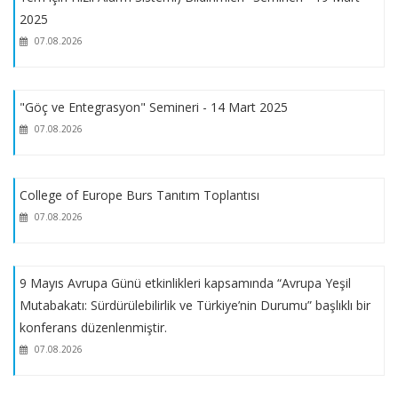
YEŞİLAY LİSANSÜSTÜ TEZ ARAŞTIRMA BURSU DESTEK
2025
PROGRAMI
07.08.2026
İSTANBUL TİCARET ODASI KARŞILIKSIZ ÖĞRENİM BURSU
"Göç ve Entegrasyon" Semineri - 14 Mart 2025
07.08.2026
MARMARA ÜNİVERSİTESİ YEMEK BURSU
2025-2026 EĞİTİM ÖĞRETİM GÜZ YARIYILINDA KESİN KAYIT
College of Europe Burs Tanıtım Toplantısı
HAKKI KAZANAN YEDEK ADAY LİSTESİ
07.08.2026
2025 – 2026 EĞİTİM – ÖĞRETİM YILI GÜZ YARIYILI
9 Mayıs Avrupa Günü etkinlikleri kapsamında “Avrupa Yeşil
LİSANSÜSTÜ BOŞ KONTENJAN BİLGİLERİ
Mutabakatı: Sürdürülebilirlik ve Türkiye’nin Durumu” başlıklı bir
konferans düzenlenmiştir.
2025 - 2026 Güz Yarıyılı Yüksek Lisans ve Doktora Başvuruları
07.08.2026
Başladı.