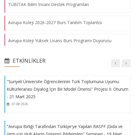
TÜBİTAK Bilim İnsanı Destek Programları
Volkan Bozkır ile “Türk Dış Politikası ve Avrupa Birliği Süreci”
üzerine konuştuk.
Avrupa Koleji 2026-2027 Burs Tanıtım Toplantısı
07.08.2026
Avrupa Koleji Yüksek Lisans Burs Programı Duyurusu
Engin Soysal ile “Diplomasi, Müzakere ve Arabuluculuk
Seminerler Dizisi” nin ikinci oturumu gerçekleştirildi.
Kültür ve Medeniyet Vakfı Bursu
07.08.2026
ETKINLIKLER
AB Bursları Bilgilendirme Toplantısı
"Suriyeli Üniversite Öğrencilerinin Türk Toplumuna Uyumu:
Kültürlerarası Diyalog İçin Bir Model Önerisi" Projesi II. Oturum
2025 YILI KENTBİLİM LİSANSÜSTÜ ARAŞTIRMA DESTEK
- 21 Mart 2025
PROGRAMI
07.08.2026
2026 - 2027 Jean Monnet Burs Programı Başvuruları
"Avrupa Birliği Tarafından Türkiye'ye Yapılan RASFF (Gıda ve
Yem için Hızlı Alarm Sistemi) Bildirimleri" Semineri - 19 Mart