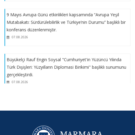
2025 – 2026 EĞİTİM – ÖĞRETİM YILI GÜZ YARIYILI
9 Mayıs Avrupa Günü etkinlikleri kapsamında “Avrupa Yeşil
LİSANSÜSTÜ BOŞ KONTENJAN BİLGİLERİ
Mutabakatı: Sürdürülebilirlik ve Türkiye’nin Durumu” başlıklı bir
konferans düzenlenmiştir.
2025 - 2026 Güz Yarıyılı Yüksek Lisans ve Doktora Başvuruları
07.08.2026
Başladı.
Türkiye Yeşilay Cemiyeti Lisansüstü Tez Araştırma Bursu
Büyükelçi Rauf Engin Soysal "Cumhuriyet'in Yüzüncü Yılında
Destek Programı
Türk Dışişleri: Yüzyılların Diplomasi Birikimi" başlıklı sunumunu
gerçekleştirdi.
ÖĞRENCİ TALEP MODÜLÜ ERİŞİME AÇILDI
07.08.2026
2024- 2025 EĞİTİM - ÖĞRETİM BAHAR YARIYILI DERS
2023 Marmara Avrupa Haftası Etkinlikleri; Ukrayna Savaşı ve
KAYITLARI BAŞLADI
Avrupa Birliği
07.08.2026
2026-2027 Yazılı Giriş Sınavları