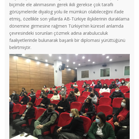
biçimde ele alınmasının gerek ikili gerekse çok taraflı
görüşmelerde diyalog yolu ile mümkün olabileceğini ifade
etmiş, özellikle son yıllarda AB-Türkiye ilişkilerinin duraklama
dönemine girmesine rağmen Türkiye’nin küresel anlamda
çevresindeki sorunları çözmek adına arabuluculuk
faaliyetlerinde bulunarak başarılı bir diplomasi yürüttüğünü
belirtmiştir.
2025-2026 EĞİTİM ÖĞRETİM GÜZ YARIYILINDA KESİN KAYIT
HAKKI KAZANAN YEDEK ADAY LİSTESİ