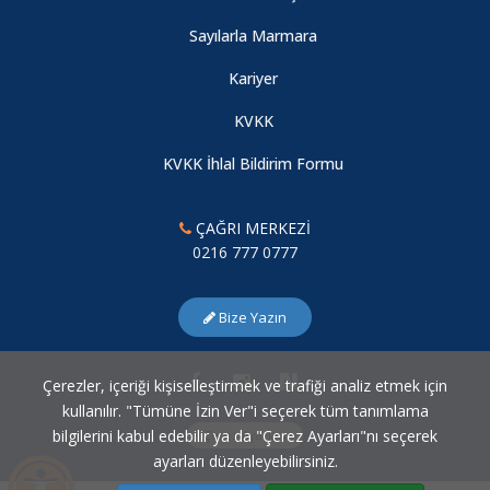
Sayılarla Marmara
2022 MAH kapsamında "Avrupa ve Türkiye’de Sağlıklı Yaşamı
Kariyer
Keşfetmek: Anti-Enflamatuar Beslenme" başlıklı bir panel
KVKK
gerçekleştirildi.
07.08.2026
KVKK İhlal Bildirim Formu
ÇAĞRI MERKEZİ
2022 Marmara Avrupa Haftası Etkinlikleri kapsamında "Avrupa
0216 777 0777
Birliği ve AB-Türkiye İlişkileri" başlıklı bir Sertifika Programı
düzenlendi.
Bize Yazın
07.08.2026
Çerezler, içeriği kişiselleştirmek ve trafiği analiz etmek için
2022 yılı Marmara Avrupa Haftasının üçüncü gününde
kullanılır. "Tümüne İzin Ver"i seçerek tüm tanımlama
"Türkiye'deki Suriyeli Sığınmacılar" başlıklı bir Webinar
bilgilerini kabul edebilir ya da "Çerez Ayarları"nı seçerek
Çerez Ayarları
düzenlendi.
ayarları düzenleyebilirsiniz.
07.08.2026