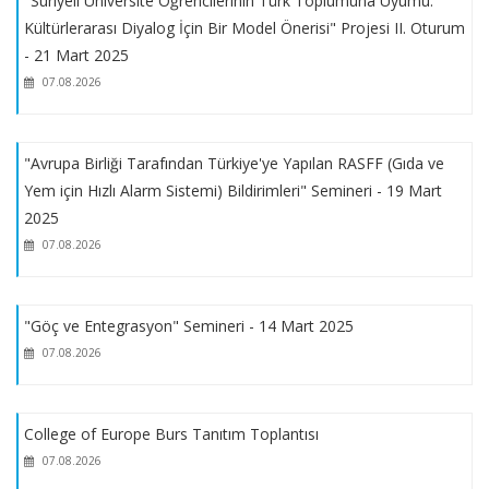
"Suriyeli Üniversite Öğrencilerinin Türk Toplumuna Uyumu:
Kültürlerarası Diyalog İçin Bir Model Önerisi" Projesi II. Oturum
2025 YILI KENTBİLİM LİSANSÜSTÜ ARAŞTIRMA DESTEK
- 21 Mart 2025
PROGRAMI
07.08.2026
2026 - 2027 Jean Monnet Burs Programı Başvuruları
"Avrupa Birliği Tarafından Türkiye'ye Yapılan RASFF (Gıda ve
Yem için Hızlı Alarm Sistemi) Bildirimleri" Semineri - 19 Mart
YEŞİLAY LİSANSÜSTÜ TEZ ARAŞTIRMA BURSU DESTEK
2025
PROGRAMI
07.08.2026
İSTANBUL TİCARET ODASI KARŞILIKSIZ ÖĞRENİM BURSU
"Göç ve Entegrasyon" Semineri - 14 Mart 2025
07.08.2026
MARMARA ÜNİVERSİTESİ YEMEK BURSU
2025-2026 EĞİTİM ÖĞRETİM GÜZ YARIYILINDA KESİN KAYIT
College of Europe Burs Tanıtım Toplantısı
HAKKI KAZANAN YEDEK ADAY LİSTESİ
07.08.2026