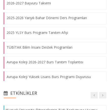
2026-2027 Başvuru Takvimi
Büyükelçi Engin Soysal ile "Diplomasi, Müzakere ve
2025-2026 Yarıyılı Bahar Dönemi Ders Programları
Arabuluculuk Seminerler Dizisi'nin dördüncü oturumu
gerçekleştirildi.
07.08.2026
2025 YLSY Burs Programı Tanıtım Afişi
TÜBİTAK Bilim İnsanı Destek Programları
Volkan Bozkır ile “Türk Dış Politikası ve Avrupa Birliği Süreci”
üzerine konuştuk.
Avrupa Koleji 2026-2027 Burs Tanıtım Toplantısı
07.08.2026
Avrupa Koleji Yüksek Lisans Burs Programı Duyurusu
Engin Soysal ile “Diplomasi, Müzakere ve Arabuluculuk
Seminerler Dizisi” nin ikinci oturumu gerçekleştirildi.
Kültür ve Medeniyet Vakfı Bursu
07.08.2026
ETKINLIKLER
AB Bursları Bilgilendirme Toplantısı