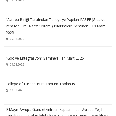
09.08.2026
2026 - 2027 Jean Monnet Burs Programı Başvuruları
"Avrupa Birliği Tarafından Türkiye'ye Yapılan RASFF (Gıda ve
Yem için Hızlı Alarm Sistemi) Bildirimleri" Semineri - 19 Mart
YEŞİLAY LİSANSÜSTÜ TEZ ARAŞTIRMA BURSU DESTEK
2025
PROGRAMI
09.08.2026
İSTANBUL TİCARET ODASI KARŞILIKSIZ ÖĞRENİM BURSU
"Göç ve Entegrasyon" Semineri - 14 Mart 2025
09.08.2026
MARMARA ÜNİVERSİTESİ YEMEK BURSU
2025-2026 EĞİTİM ÖĞRETİM GÜZ YARIYILINDA KESİN KAYIT
College of Europe Burs Tanıtım Toplantısı
HAKKI KAZANAN YEDEK ADAY LİSTESİ
09.08.2026
2025 – 2026 EĞİTİM – ÖĞRETİM YILI GÜZ YARIYILI
9 Mayıs Avrupa Günü etkinlikleri kapsamında “Avrupa Yeşil
LİSANSÜSTÜ BOŞ KONTENJAN BİLGİLERİ
Mutabakatı: Sürdürülebilirlik ve Türkiye’nin Durumu” başlıklı bir