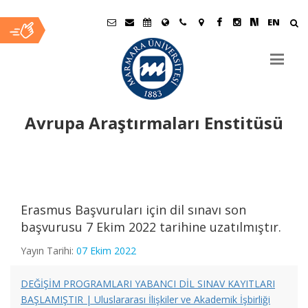
EN
Avrupa Araştırmaları Enstitüsü
Ana
İçerik
2025-2026 EĞİTİM ÖĞRETİM GÜZ YARIYILINDA KESİN KAYIT
Erasmus Başvuruları için dil sınavı son
HAKKI KAZANAN YEDEK ADAY LİSTESİ
başvurusu 7 Ekim 2022 tarihine uzatılmıştır.
Yayın Tarihi:
07 Ekim 2022
2025 – 2026 EĞİTİM – ÖĞRETİM YILI GÜZ YARIYILI
LİSANSÜSTÜ BOŞ KONTENJAN BİLGİLERİ
DEĞİŞİM PROGRAMLARI YABANCI DİL SINAV KAYITLARI
BAŞLAMIŞTIR | Uluslararası İlişkiler ve Akademik İşbirliği