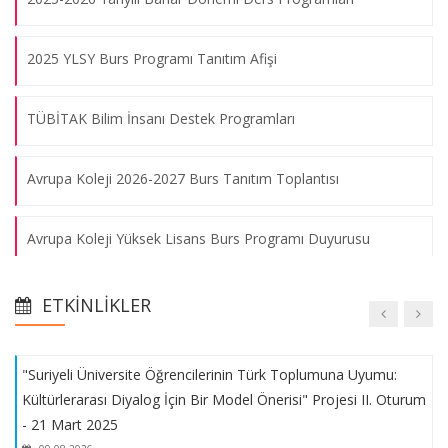
Arabuluculuk Seminerler Dizisi'nin dördüncü oturumu
gerçekleştirildi.
09.08.2026
2025 YLSY Burs Programı Tanıtım Afişi
TÜBİTAK Bilim İnsanı Destek Programları
Volkan Bozkır ile “Türk Dış Politikası ve Avrupa Birliği Süreci”
üzerine konuştuk.
Avrupa Koleji 2026-2027 Burs Tanıtım Toplantısı
09.08.2026
Avrupa Koleji Yüksek Lisans Burs Programı Duyurusu
Engin Soysal ile “Diplomasi, Müzakere ve Arabuluculuk
Seminerler Dizisi” nin ikinci oturumu gerçekleştirildi.
Kültür ve Medeniyet Vakfı Bursu
09.08.2026
ETKINLIKLER
AB Bursları Bilgilendirme Toplantısı
"Suriyeli Üniversite Öğrencilerinin Türk Toplumuna Uyumu:
Kültürlerarası Diyalog İçin Bir Model Önerisi" Projesi II. Oturum
2025 YILI KENTBİLİM LİSANSÜSTÜ ARAŞTIRMA DESTEK
- 21 Mart 2025
PROGRAMI